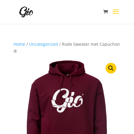
Home
/
Uncategorized
/ Rode Sweater met Capuchon
®