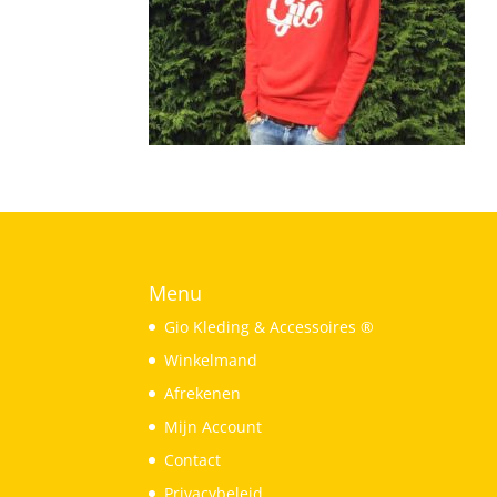
Menu
Gio Kleding & Accessoires ®
Winkelmand
Afrekenen
Mijn Account
Contact
Privacybeleid